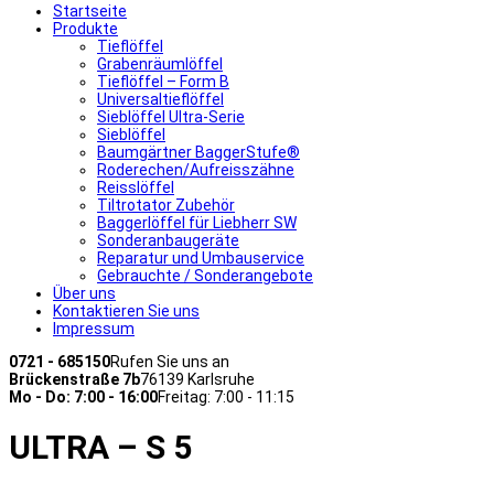
Startseite
Produkte
Tieflöffel
Grabenräumlöffel
Tieflöffel – Form B
Universaltieflöffel
Sieblöffel Ultra-Serie
Sieblöffel
Baumgärtner BaggerStufe®
Roderechen/Aufreisszähne
Reisslöffel
Tiltrotator Zubehör
Baggerlöffel für Liebherr SW
Sonderanbaugeräte
Reparatur und Umbauservice
Gebrauchte / Sonderangebote
Über uns
Kontaktieren Sie uns
Impressum
0721 - 685150
Rufen Sie uns an
Brückenstraße 7b
76139 Karlsruhe
Mo - Do: 7:00 - 16:00
Freitag: 7:00 - 11:15
ULTRA – S 5