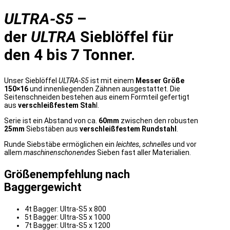
ULTRA-S5
–
der
ULTRA
Sieblöffel für
den 4 bis 7 Tonner.
Unser Sieblöffel
ULTRA-S5
ist mit einem
Messer Größe
150×16
und innenliegenden Zähnen ausgestattet. Die
Seitenschneiden bestehen aus einem Formteil gefertigt
aus
verschleißfestem Stah
l.
Serie ist ein Abstand von ca.
60mm
zwischen den robusten
25mm
Siebstäben aus
verschleißfestem Rundstahl
.
Runde Siebstäbe ermöglichen ein
leichtes
,
schnelles
und vor
allem
maschinenschonendes
Sieben fast aller Materialien.
Größenempfehlung nach
Baggergewicht
4t Bagger: Ultra-S5 x 800
5t Bagger: Ultra-S5 x 1000
7t Bagger: Ultra-S5 x 1200