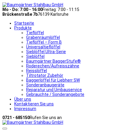
Mo - Do: 7:00 - 16:00
Freitag: 7:00 - 11:15
Brückenstraße 7b
76139 Karlsruhe
Startseite
Produkte
Tieflöffel
Grabenräumlöffel
Tieflöffel – Form B
Universaltieflöffel
Sieblöffel Ultra-Serie
Sieblöffel
Baumgärtner BaggerStufe®
Roderechen/Aufreisszähne
Reisslöffel
Tiltrotator Zubehör
Baggerlöffel für Liebherr SW
Sonderanbaugeräte
Reparatur und Umbauservice
Gebrauchte / Sonderangebote
Über uns
Kontaktieren Sie uns
Impressum
0721 - 685150
Rufen Sie uns an