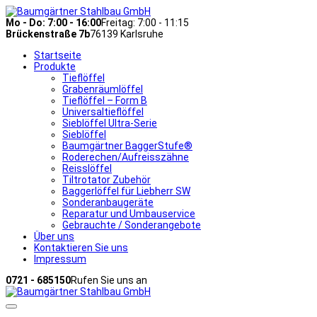
Mo - Do: 7:00 - 16:00
Freitag: 7:00 - 11:15
Brückenstraße 7b
76139 Karlsruhe
Startseite
Produkte
Tieflöffel
Grabenräumlöffel
Tieflöffel – Form B
Universaltieflöffel
Sieblöffel Ultra-Serie
Sieblöffel
Baumgärtner BaggerStufe®
Roderechen/Aufreisszähne
Reisslöffel
Tiltrotator Zubehör
Baggerlöffel für Liebherr SW
Sonderanbaugeräte
Reparatur und Umbauservice
Gebrauchte / Sonderangebote
Über uns
Kontaktieren Sie uns
Impressum
0721 - 685150
Rufen Sie uns an