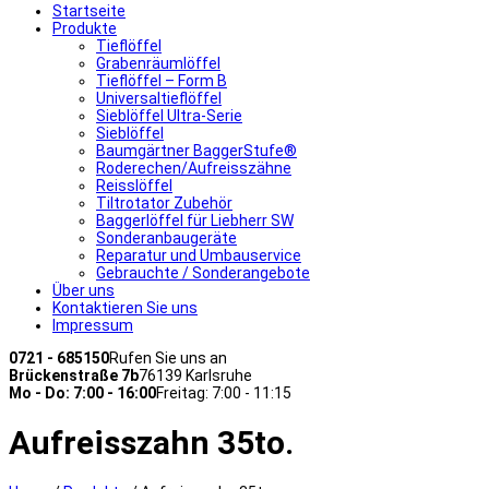
Startseite
Produkte
Tieflöffel
Grabenräumlöffel
Tieflöffel – Form B
Universaltieflöffel
Sieblöffel Ultra-Serie
Sieblöffel
Baumgärtner BaggerStufe®
Roderechen/Aufreisszähne
Reisslöffel
Tiltrotator Zubehör
Baggerlöffel für Liebherr SW
Sonderanbaugeräte
Reparatur und Umbauservice
Gebrauchte / Sonderangebote
Über uns
Kontaktieren Sie uns
Impressum
0721 - 685150
Rufen Sie uns an
Brückenstraße 7b
76139 Karlsruhe
Mo - Do: 7:00 - 16:00
Freitag: 7:00 - 11:15
Aufreisszahn 35to.